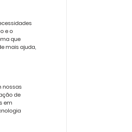
ecessidades 
o e o 
ema que 
e mais ajuda, 
m nossas 
ação de 
s em 
cnologia 