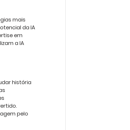
ogias mais 
tencial da IA 
rtise em 
izam a IA 
ar história 
as 
es 
rtido. 
viagem pelo 