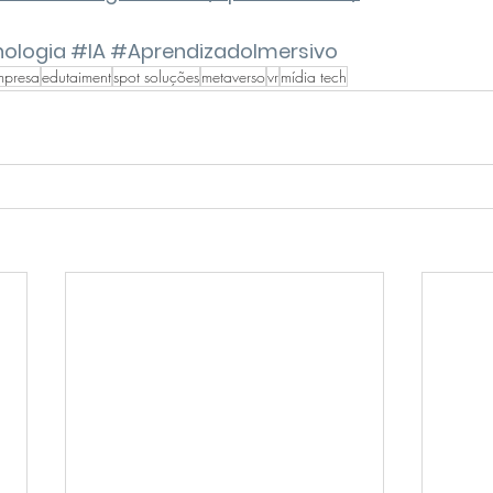
ologia
#IA
#AprendizadoImersivo
mpresa
edutaiment
spot soluções
metaverso
vr
mídia tech