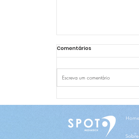
Comentários
Escreva um comentário
Spot MediaTech é o
futuro da comunicação
Hom
Sobre