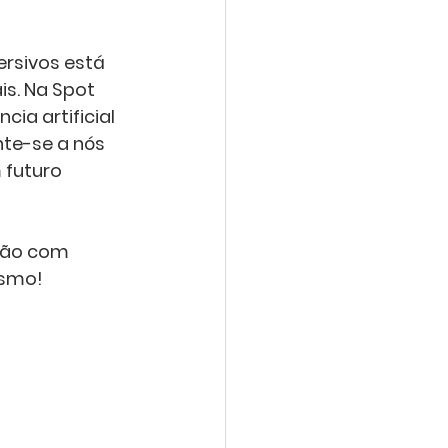
rsivos está 
s. Na Spot 
ia artificial 
te-se a nós 
futuro 
ção com 
esmo! 