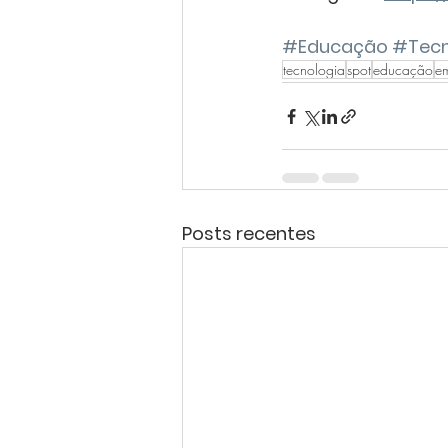
#Educação
#Tecn
tecnologia
spot
educação
e
Posts recentes