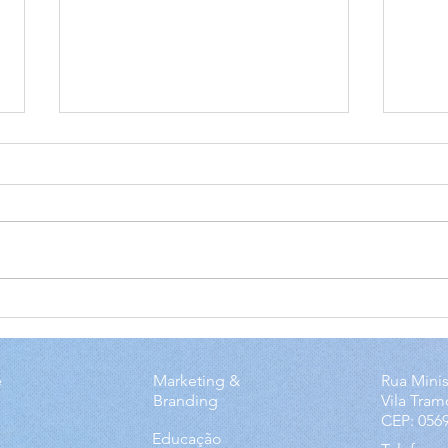
Soluções Mediatech
Ent
revolucionando a
Med
educação
imp
e
Marketing &
Rua Minis
emp
Branding
Vila Tram
CEP: 056
Educação