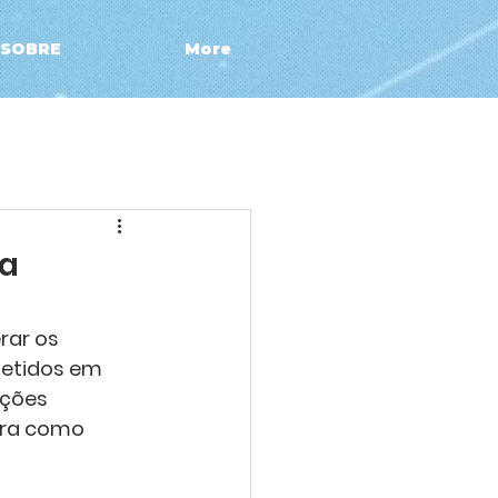
SOBRE
More
ia
rar os 
etidos em 
uções 
ira como 