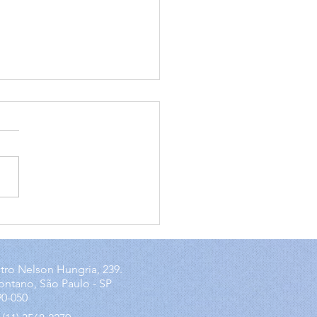
enda o conceito de
iatech e sua
ortância para
tro Nelson Hungria, 239.
resas
ontano, São Paulo - SP
90-050