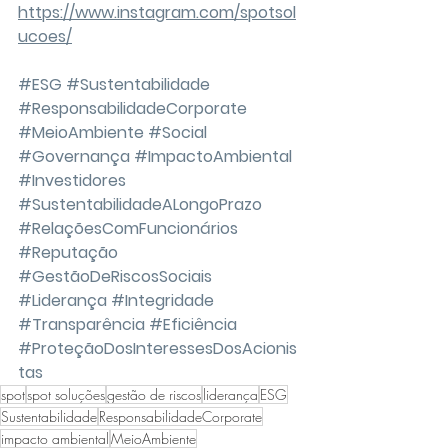
https://www.instagram.com/spotsol
ucoes/
#ESG
#Sustentabilidade
#ResponsabilidadeCorporate
#MeioAmbiente
#Social
#Governança
#ImpactoAmbiental
#Investidores
#SustentabilidadeALongoPrazo
#RelaçõesComFuncionários
#Reputação
#GestãoDeRiscosSociais
#Liderança
#Integridade
#Transparência
#Eficiência
#ProteçãoDosInteressesDosAcionis
tas
spot
spot soluções
gestão de riscos
liderança
ESG
Sustentabilidade
ResponsabilidadeCorporate
impacto ambiental
MeioAmbiente