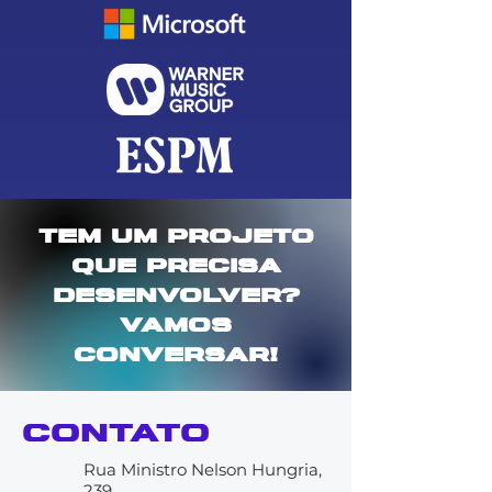
Tem um projeto
que precisa
desenvolver?
vamos
conversar!
CONTATO
Rua Ministro Nelson Hungria,
239